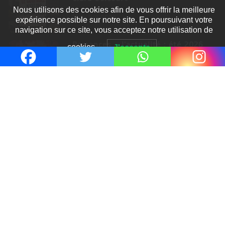
Nous utilisons des cookies afin de vous offrir la meilleure
8 Juil 2026
expérience possible sur notre site. En poursuivant votre
navigation sur ce site, vous acceptez notre utilisation de
Romances – l’actualité : été 2026
cookies.
J'accepte
6 Juil 2026
Thrillers – l’actualité : été 2026
4 Juil 2026
Le coupable n’est pas Camille de
Clara Delcourt
0