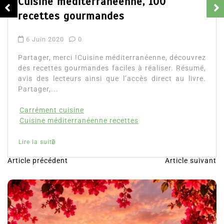
Cuisine méditerranéenne, 100
recettes gourmandes
6 Juin 2020
0
Partager, merci !Cuisine méditerranéenne, découvrez
des recettes gourmandes faciles à réaliser. Résumé,
avis des lecteurs ainsi que l’accès direct au livre.
Partager,...
Carrément cuisine
Cuisine méditerranéenne recettes
Lire la suite
Article précédent
Article suivant
N
a
v
i