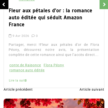
Fleur aux pétales d’or : la romance
auto éditée qui séduit Amazon
France
9 Avr 2026
0
Partager, merci !Fleur aux pétales d’or de Flora
Péony, découvrez notre avis, la présentation
complète de cette romance ainsi que l’accès direct...
conte de Raiponce
Flora Péony
romance auto éditée
Lire la suite
Article précédent
Article suivant
N
a
v