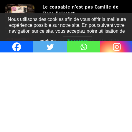
Le coupable n’est pas Camille de
Clara Delcourt
Nous utilisons des cookies afin de vous offrir la meilleure
8 Juil 2026
expérience possible sur notre site. En poursuivant votre
navigation sur ce site, vous acceptez notre utilisation de
Romances – l’actualité : été 2026
cookies.
J'accepte
6 Juil 2026
Thrillers – l’actualité : été 2026
4 Juil 2026
Le coupable n’est pas Camille de
Clara Delcourt