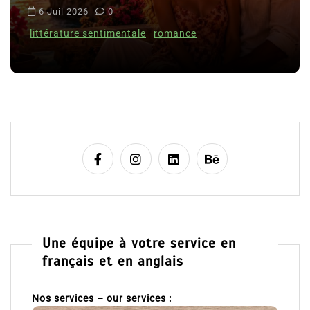
i
 Juil 2026
0
Clara
c
ttérature sentimentale
romance
l
8 Jui
e
Une équipe à votre service en
français et en anglais
Nos services – our services :