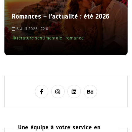
r
t
Le coupable n’est pas Camille de
i
Clara Delcourt
c
l
8 Juil 2026
0
e
Une équipe à votre service en