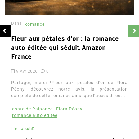
résumé et avis
16 Fév 2025
0
Partager, merci !Collector Dear You (Intég
d’Emily Blaine. Voici le résumé du roman, le
e
ainsi que l’accès direct au livre. Partager,...
Lire la suite
Flora
ation
ect...