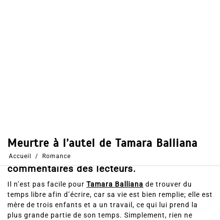
Dans
Romance
2 Juin 2016
0
40
Partages
Partager, merci !
Résumé du roman de Tamara Balliana,
Meurtre à l’autel ainsi que les votes, avis et
commentaires des lecteurs.
Il n’est pas facile pour
Tamara Balliana
de trouver du
temps libre afin d’écrire, car sa vie est bien remplie; elle est