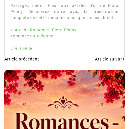
9 Avr 2026
0
Partager, merci !Fleur aux pétales d’or de Flora
Péony, découvrez notre avis, la présentation
complète de cette romance ainsi que l’accès direct...
conte de Raiponce
Flora Péony
romance auto éditée
Lire la suite
Article précédent
Article suivant
N
a
v
i
g
a
t