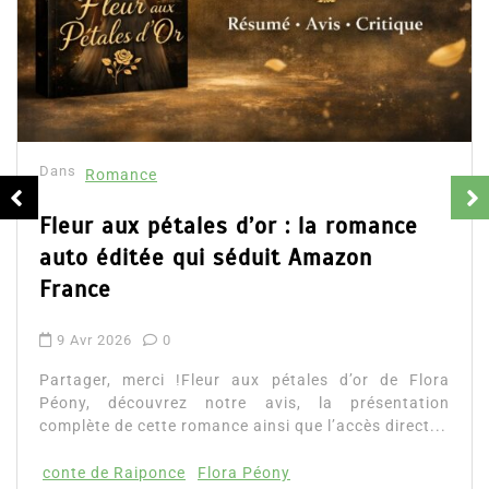
Dans
Romance
Fleur aux pétales d’or : la romance
auto éditée qui séduit Amazon
France
9 Avr 2026
0
Partager, merci !Fleur aux pétales d’or de Flora
Péony, découvrez notre avis, la présentation
complète de cette romance ainsi que l’accès direct...
conte de Raiponce
Flora Péony