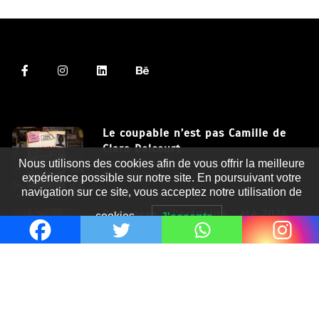
Le coupable n’est pas Camille de
Clara Delcourt
Nous utilisons des cookies afin de vous offrir la meilleure
8 Juil 2026
expérience possible sur notre site. En poursuivant votre
navigation sur ce site, vous acceptez notre utilisation de
Romances – l’actualité : été 2026
cookies.
J'accepte
6 Juil 2026
Thrillers – l’actualité : été 2026