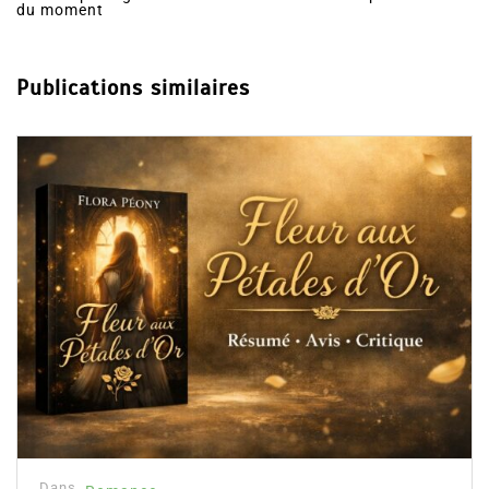
du moment
Publications similaires
Dan
Col
rés
16
s