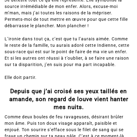
Je déteste tout ce qu’elle représente. Elle symbolise la
source irrémédiable de mon enfer. Alors, excuse-moi
m’man, mais j’ai toutes les raisons de la mépriser.
Permets-moi de tout mettre en œuvre pour que cette fille
débarrasse le plancher. Mon plancher !
L’ironie dans tout ça, c’est que tu l’aurais aimée. Comme
le reste de la famille, tu aurais adoré cette Indienne, cette
sous-race qui est sur le point de faire de ma vie un enfer.
Et si les autres ont réussi à t’oublier, à se faire une raison
sur ta disparition, j’en suis pour ma part incapable.
Elle doit partir.
Depuis que j’ai croisé ses yeux taillés en
amande, son regard de louve vient hanter
mes nuits.
Comme deux boules de feu ravageuses, désirant brûler
mon âme. Puis ton doux visage apparaît, paisible et
enjoué. Ton sourire s’efface sous le filet de sang qui se
fraye un chemin sur ta peau pâle. C’est à ce moment-là