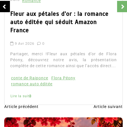
Romance
Part
d’Em
ur aux pétales d’or : la romance
ains
o éditée qui séduit Amazon
Lire 
ance
Avr 2026
0
ager, merci !Fleur aux pétales d’or de Flora
ny, découvrez notre avis, la présentation
lète de cette romance ainsi que l’accès direct...
te de Raiponce
Flora Péony
ance auto éditée
la suite
Article précédent
Article suivant
N
a
v