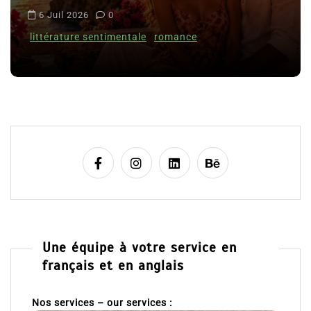
Le coupable n’est pa
i
Clara Delcourt
c
romance
l
8 Juil 2026
0
e
Une équipe à votre service en
français et en anglais
Nos services – our services :