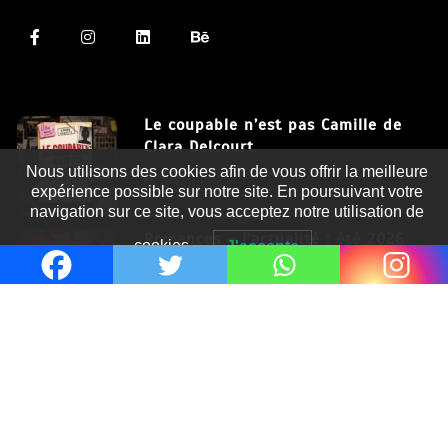
Le coupable n’est pas Camille de
Clara Delcourt
Nous utilisons des cookies afin de vous offrir la meilleure
8 Juil 2026
expérience possible sur notre site. En poursuivant votre
navigation sur ce site, vous acceptez notre utilisation de
Romances – l’actualité : été 2026
cookies.
J'accepte
6 Juil 2026
Thrillers – l’actualité : été 2026
4 Juil 2026