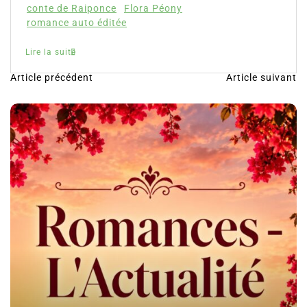
Péony
Article précédent
Article suivant
N
a
v
i
g
a
t
i
o
n
d