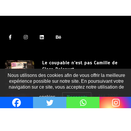
Le coupable n’est pas Camille de
Clara Delcourt
Nous utilisons des cookies afin de vous offrir la meilleure
8 Juil 2026
expérience possible sur notre site. En poursuivant votre
navigation sur ce site, vous acceptez notre utilisation de
Romances – l’actualité : été 2026
cookies.
J'accepte
6 Juil 2026
Thrillers – l’actualité : été 2026