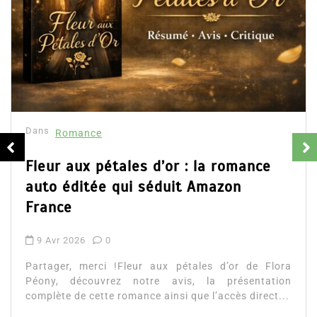
Dans
Romance
Collector Dear You 
résumé et avis
16 Fév 2025
0
Partager, merci !Collect
d’Emily Blaine. Voici le 
’or : la romance
ainsi que l’accès direct au l
duit Amazon
Lire la suite
ux pétales d’or de Flora
 avis, la présentation
insi que l’accès direct...