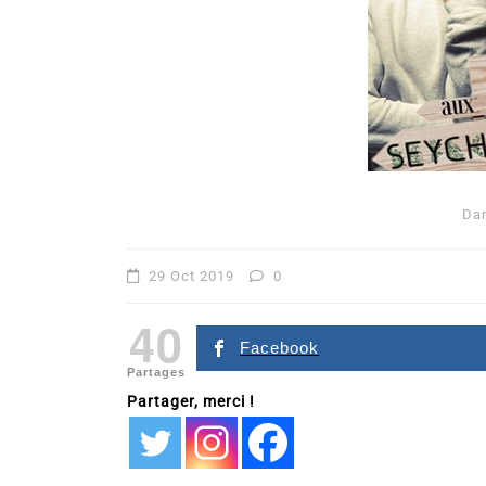
Da
Dans
Romance
29 Oct 2019
0
Romances – l’actualité : 
40
2026
Facebook
Partages
6 Juil 2026
0
Partager, merci !
littérature sentimentale
romance