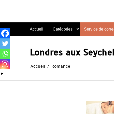
Aller
au
contenu
Accueil
Catégories
Service de correc
Londres aux Seyche
Accueil
Romance