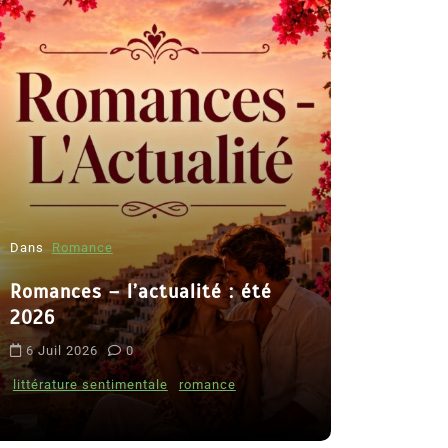
Dans
Romance
Romances – l’actualité : été
Dans
Thriller
2026
Le coupab
6 Juil 2026
0
de Clara 
littérature sentimentale
romance
8 Juil 2026