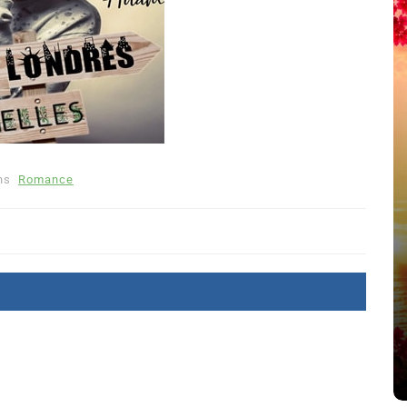
ns
Romance
été
Dans
Thriller
Le coupable n’est pas Camille
de Clara Delcourt
8 Juil 2026
0