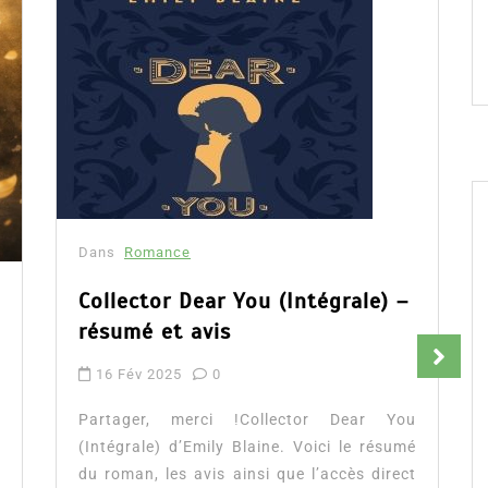
Dans
Romance
Collector Dear You (Intégrale) –
résumé et avis
16 Fév 2025
0
Partager, merci !Collector Dear You
(Intégrale) d’Emily Blaine. Voici le résumé
du roman, les avis ainsi que l’accès direct