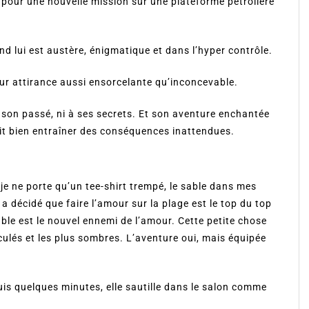
 pour une nouvelle mission sur une plateforme pétrolière
nd lui est austère, énigmatique et dans l’hyper contrôle.
eur attirance aussi ensorcelante qu’inconcevable.
à son passé, ni à ses secrets. Et son aventure enchantée
ait bien entraîner des conséquences inattendues.
e je ne porte qu’un tee-shirt trempé, le sable dans mes
 décidé que faire l’amour sur la plage est le top du top
sable est le nouvel ennemi de l’amour. Cette petite chose
culés et les plus sombres. L’aventure oui, mais équipée
is quelques minutes, elle sautille dans le salon comme