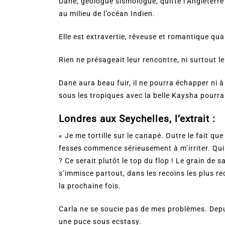
Dane, géologue sismologue, quitte l’Angleterre
au milieu de l’océan Indien.
Elle est extravertie, rêveuse et romantique qua
Rien ne présageait leur rencontre, ni surtout l
Dane aura beau fuir, il ne pourra échapper ni 
sous les tropiques avec la belle Kaysha pourr
Londres aux Seychelles, l’extrait :
« Je me tortille sur le canapé. Outre le fait qu
fesses commence sérieusement à m’irriter. Qui a
? Ce serait plutôt le top du flop ! Le grain de 
s’immisce partout, dans les recoins les plus re
la prochaine fois.
Carla ne se soucie pas de mes problèmes. Depu
une puce sous ecstasy.