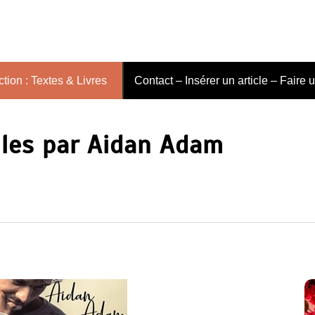
tion : Textes & Livres
Contact – Insérer un article – Faire 
lles par Aidan Adam