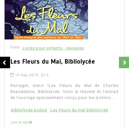
Dans
Livres pour enfants - jeunesse
Les Fleurs du Mal, Bibliolycée
15 Sep 2019
0
Partager, merci !Les Fleurs du Mal de Charles
Beaudelaire, Bibliolycée. Voici le résumé et l’extrait
de l’ouvrage spécialement conçu pour les lycéens....
bibliolycée poésie
Les fleurs du mal bibliolycée
Lire la suite