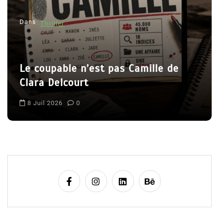
’
Dans
Thriller
a
r
t
Le coupable n’est pas Camille de
i
Clara Delcourt
c
l
8 Juil 2026
0
e