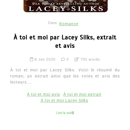
Dans
Romance
À toi et moi par Lacey Silks, extrait
et avis
8 Jan 2020
0
792 words
À toi et moi par Lacey Silks. Voici le résumé du
roman, un extrait ainsi que les votes et avis des
lecteurs....
À toi et moi avis
À toi et moi extrait
À toi et moi Lacey Silks
Lire la suite