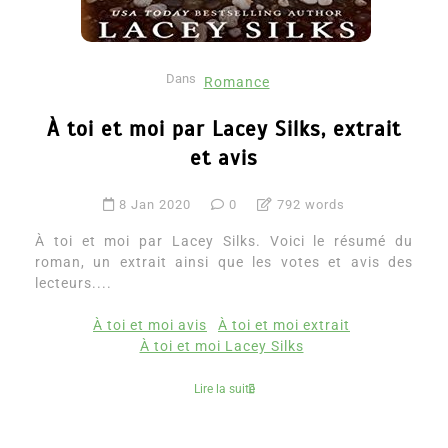
Dans
Romance
À toi et moi par Lacey Silks, extrait
et avis
8 Jan 2020
0
792 words
À toi et moi par Lacey Silks. Voici le résumé du
roman, un extrait ainsi que les votes et avis des
lecteurs....
À toi et moi avis
À toi et moi extrait
À toi et moi Lacey Silks
Lire la suite