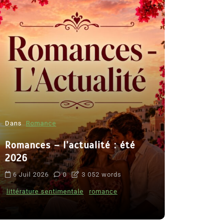
Dans
Romance
Romances – l’actualité : été
Dans
Thriller
2026
Le coupab
6 Juil 2026
0
3 052 words
de Clara 
littérature sentimentale
romance
8 Juil 2026