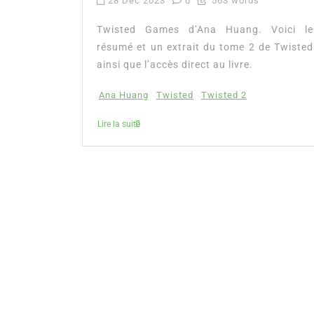
28 Déc 2023
0
563 words
Twisted Games d’Ana Huang. Voici le
résumé et un extrait du tome 2 de Twisted
ainsi que l’accès direct au livre.
Ana Huang
Twisted
Twisted 2
Lire la suite