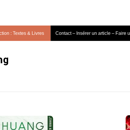
tion : Textes & Livres
Contact – Insérer un article – Faire 
ng