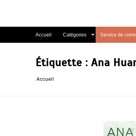
Aller
au
contenu
Accueil
Catégories
Service de correc
Étiquette :
Ana Hua
Accueil