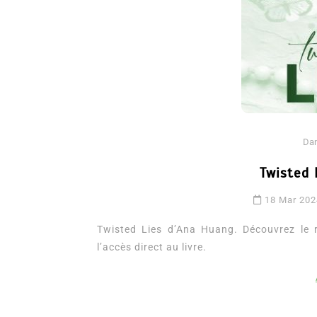
Da
Twisted 
Dans
Romance
18 Mar 20
Romances – l’actualité : 
2026
Twisted Lies d’Ana Huang. Découvrez le r
l’accès direct au livre.
6 Juil 2026
0
3 052 words
littérature sentimentale
romance