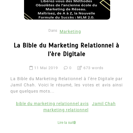
Dans
Marketing
La Bible du Marketing Relationnel à
l’ère Digitale
11 Mai 2019
0
673 words
La Bible du Marketing Relationnel à l’ère Digitale par
Jamil Chah. Voici le résumé, les votes et avis ainsi
que quelques mots...
bible du marketing relationnel avis
Jamil Chah
marketing relationnel
Lire la suite