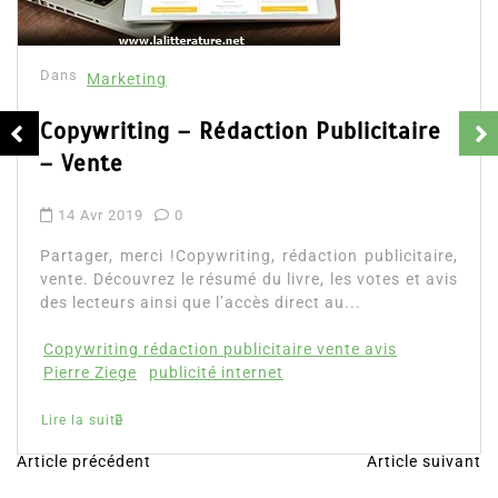
Marketing
Marketing viral, déco
secrets
n Publicitaire
12 Mar 2019
0
Partager, merci !Marketing 
secrets. Découvrez le rés
référence écrit par Seth Godin i
édaction publicitaire,
ivre, les votes et avis
marketing viral avis
Marketing
rect au...
Lire la suite
aire vente avis
Article précédent
Article suivant
N
a