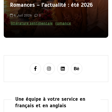
26
t
Le coupable n’est pas Camille de
i
Clara Delcourt
c
l
8 Juil 2026
0
e
Une équipe à votre service en
français et en anglais