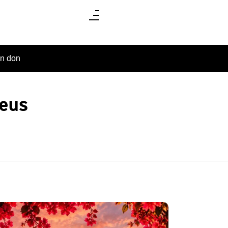
un don
seus