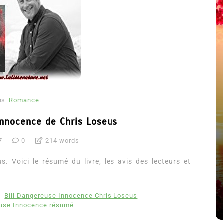
ns
Romance
Innocence de Chris Loseus
7
0
214 words
été
Dans
Thriller
. Voici le résumé du livre, les avis des lecteurs et
Le coupable n’est pas Camille
de Clara Delcourt
Bill Dangereuse Innocence Chris Loseus
8 Juil 2026
0
4 779 words
euse Innocence résumé