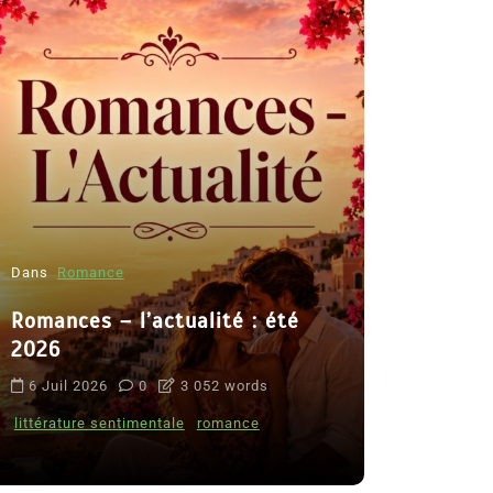
Dans
Romance
Romances – l’actualité : été
Dans
Thriller
2026
Le coupab
6 Juil 2026
0
3 052 words
de Clara 
littérature sentimentale
romance
8 Juil 2026