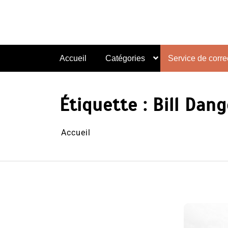
Aller
au
contenu
Accueil
Catégories
Service de correc
Étiquette :
Bill Dan
Accueil