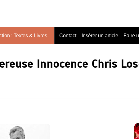
tion : Textes & Livres
Contact – Insérer un article – Faire 
gereuse Innocence Chris Lo