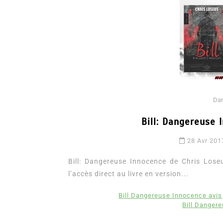
Da
Bill: Dangereuse 
Dans
Romance
28 Avr 201
Romances – l’actualité : 
2026
Bill: Dangereuse Innocence de Chris Loseus
l’accès direct au livre en version...
6 Juil 2026
0
3 052 words
littérature sentimentale
romance
Bill Dangereuse Innocence avis
Bill Danger