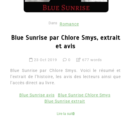
Dans
Romance
Blue Sunrise par Chlore Smys, extrait
et avis
23 Oct 2019
0
677 words
Blue Sunrise par Chlore Smys. Voici le résumé et
l’extrait de l’histoire, les avis des lecteurs ainsi que
l’accès direct au livre.
Blue Sunrise avis
Blue Sunrise Chlore Smys
Blue Sunrise extrait
Lire la suite