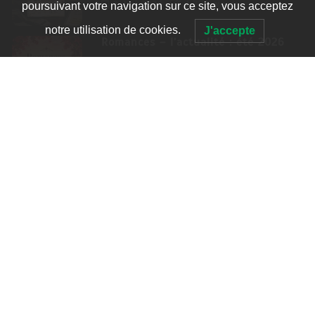
8 Juil 2026
4 779 words
poursuivant votre navigation sur ce site, vous acceptez
notre utilisation de cookies.
J'accepte
Romances – l’actualité : été 2026
6 Juil 2026
3 052 words
Thrillers – l’actualité : été 2026
4 Juil 2026
2 995 words
Le coupable n’est pas Camille de
Clara Delcourt
0
4 779 words
Romances – l’actualité : été 2026