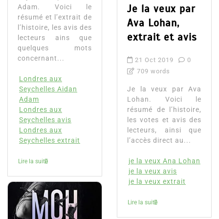
Je la veux par
Adam. Voici le
résumé et l’extrait de
Ava Lohan,
l’histoire, les avis des
extrait et avis
lecteurs ains que
quelques mots
concernant...
21 Oct 2019
0
709 words
Londres aux
Je la veux par Ava
Seychelles Aidan
Lohan. Voici le
Adam
résumé de l’histoire,
Londres aux
les votes et avis des
Seychelles avis
lecteurs, ainsi que
Londres aux
l’accès direct au...
Seychelles extrait
je la veux Ana Lohan
Lire la suite
je la veux avis
je la veux extrait
Lire la suite