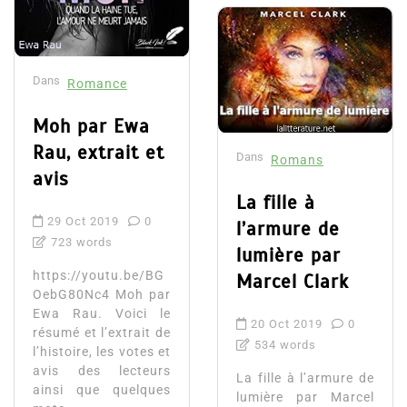
Dans
Romance
Moh par Ewa
Rau, extrait et
Dans
Romans
avis
La fille à
29 Oct 2019
0
l’armure de
723 words
lumière par
https://youtu.be/BG
Marcel Clark
OebG80Nc4 Moh par
Ewa Rau. Voici le
20 Oct 2019
0
résumé et l’extrait de
534 words
l’histoire, les votes et
avis des lecteurs
La fille à l’armure de
ainsi que quelques
lumière par Marcel