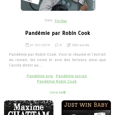
Dans
Thriller
Pandémie par Robin Cook
31 Oct 2019
0
580 words
Pandémie par Robin Cook. Voici le résumé et l’extrait
du roman, les votes et avis des lecteurs ainsi que
l’accès direct au...
Pandémie avis
Pandémie extrait
Pandémie Robin Cook
Lire la suite