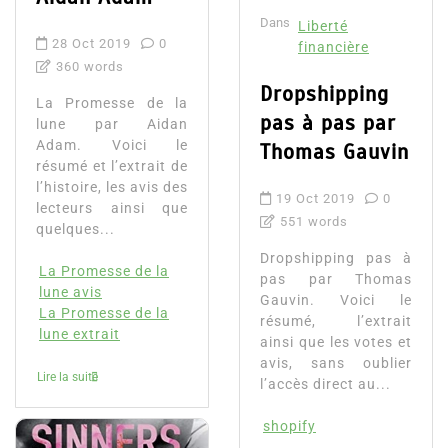
Dans
Liberté
28 Oct 2019
0
financière
360 words
Dropshipping
La Promesse de la
pas à pas par
lune par Aidan
Adam. Voici le
Thomas Gauvin
résumé et l’extrait de
l’histoire, les avis des
19 Oct 2019
0
lecteurs ainsi que
551 words
quelques...
Dropshipping pas à
La Promesse de la
pas par Thomas
lune avis
Gauvin. Voici le
La Promesse de la
résumé, l’extrait
lune extrait
ainsi que les votes et
avis, sans oublier
Lire la suite
l’accès direct au...
shopify