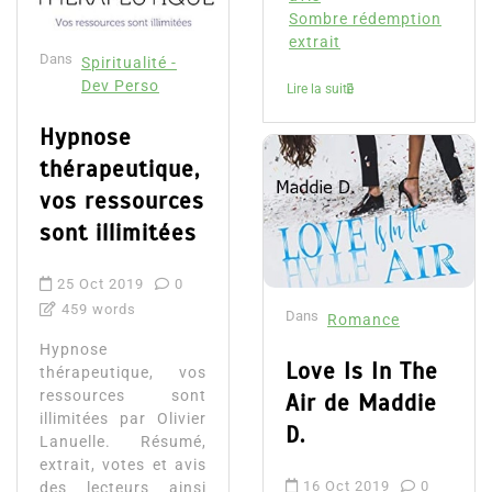
Sombre rédemption
extrait
Dans
Spiritualité -
Dev Perso
Lire la suite
Hypnose
thérapeutique,
vos ressources
sont illimitées
25 Oct 2019
0
459 words
Dans
Romance
Hypnose
Love Is In The
thérapeutique, vos
ressources sont
Air de Maddie
illimitées par Olivier
D.
Lanuelle. Résumé,
extrait, votes et avis
16 Oct 2019
0
des lecteurs ainsi