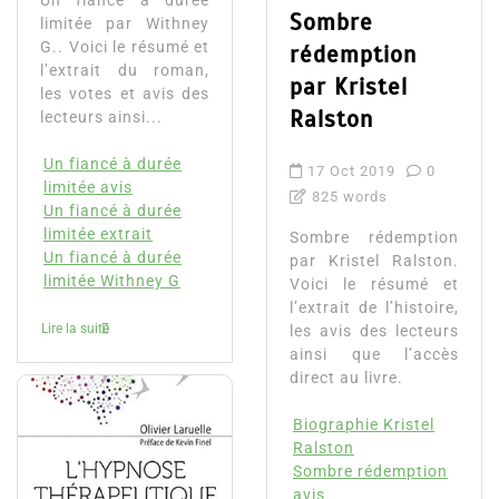
Un fiancé à durée
Sombre
limitée par Withney
G.. Voici le résumé et
rédemption
l’extrait du roman,
par Kristel
les votes et avis des
Ralston
lecteurs ainsi...
Un fiancé à durée
17 Oct 2019
0
limitée avis
825 words
Un fiancé à durée
limitée extrait
Sombre rédemption
Un fiancé à durée
par Kristel Ralston.
limitée Withney G
Voici le résumé et
l’extrait de l’histoire,
Lire la suite
les avis des lecteurs
ainsi que l’accès
direct au livre.
Biographie Kristel
Ralston
Sombre rédemption
avis