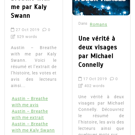
me par Kaly
Swann
Dans
Romans
27 Oct 2019
0
529 words
Une vérité à
deux visages
Austin – Breathe
with me par Kaly
par Michael
Swann. Voici le
Connelly
résumé et l’extrait de
l’histoire, les votes et
17 Oct 2019
0
avis des lecteurs
ainsi...
402 words
Une vérité à deux
Austin – Breathe
visages par Michael
with me avis
Connelly. Découvrez
Austin – Breathe
le résumé de
with me extrait
l’histoire, les avis des
Austin – Breathe
lecteurs ainsi que
with me Kaly Swann
quelques mots sur...