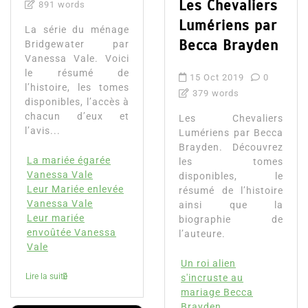
Les Chevaliers
891 words
Lumériens par
La série du ménage
Becca Brayden
Bridgewater par
Vanessa Vale. Voici
le résumé de
15 Oct 2019
0
l’histoire, les tomes
379 words
disponibles, l’accès à
chacun d’eux et
Les Chevaliers
l’avis...
Lumériens par Becca
Brayden. Découvrez
La mariée égarée
les tomes
Vanessa Vale
disponibles, le
Leur Mariée enlevée
résumé de l’histoire
Vanessa Vale
ainsi que la
Leur mariée
biographie de
envoûtée Vanessa
l’auteure.
Vale
Un roi alien
Lire la suite
s'incruste au
mariage Becca
Brayden