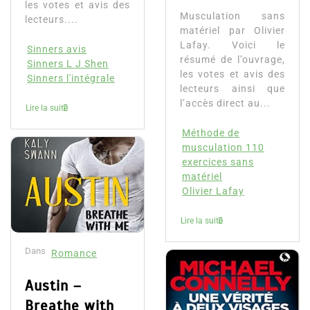
les votes et avis des
Musculation sans
lecteurs....
matériel par Olivier
Lafay. Voici le
Sinners avis
résumé de l’ouvrage,
Sinners L J Shen
les votes et avis des
Sinners l'intégrale
lecteurs ainsi que
l’accès direct au...
Lire la suite
Méthode de
musculation 110
exercices sans
matériel
Olivier Lafay
Lire la suite
Dans
Romance
Austin –
Breathe with