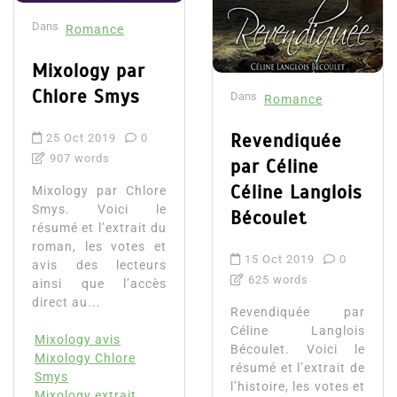
Dans
Romance
Mixology par
Chlore Smys
Dans
Romance
Revendiquée
25 Oct 2019
0
907 words
par Céline
Céline Langlois
Mixology par Chlore
Smys. Voici le
Bécoulet
résumé et l’extrait du
roman, les votes et
15 Oct 2019
0
avis des lecteurs
625 words
ainsi que l’accès
direct au...
Revendiquée par
Céline Langlois
Mixology avis
Bécoulet. Voici le
Mixology Chlore
résumé et l’extrait de
Smys
l’histoire, les votes et
Mixology extrait