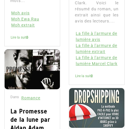
mots...
Clark. Voici le
résumé du roman, un
Moh avis
extrait ainsi que les
Moh Ewa Rau
avis des lecteurs....
Moh extrait
La fille à l'armure de
Lire la suite
lumière avis
La fille à l'armure de
lumière extrait
La fille à l'armure de
lumière Marcel Clark
Lire la suite
Dans
Romance
La Promesse
de la lune par
Aidan Adam