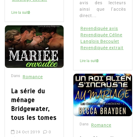
avis des lecteurs
ainsi que l’accès
Lire la suite
direct...
Revendiquée avis
Revendiquée Céline
Langlois Becoulet
Revendiquée extrait
Lire la suite
Dans
Romance
La série du
ménage
Bridgewater,
tous les tomes
Dans
Romance
24 Oct 2019
0