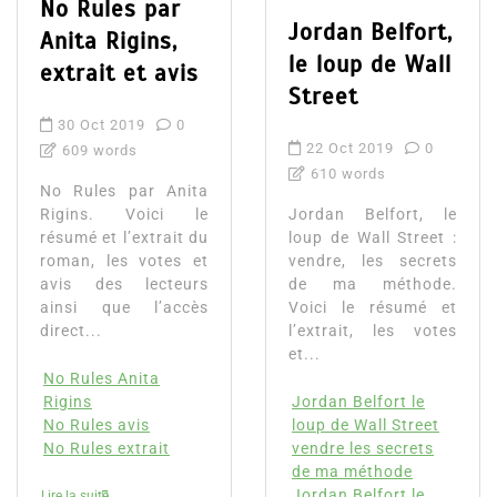
No Rules par
Jordan Belfort,
Anita Rigins,
le loup de Wall
extrait et avis
Street
30 Oct 2019
0
22 Oct 2019
0
609 words
610 words
No Rules par Anita
Rigins. Voici le
Jordan Belfort, le
résumé et l’extrait du
loup de Wall Street :
roman, les votes et
vendre, les secrets
avis des lecteurs
de ma méthode.
ainsi que l’accès
Voici le résumé et
direct...
l’extrait, les votes
et...
No Rules Anita
Rigins
Jordan Belfort le
No Rules avis
loup de Wall Street
No Rules extrait
vendre les secrets
de ma méthode
Jordan Belfort le
Lire la suite