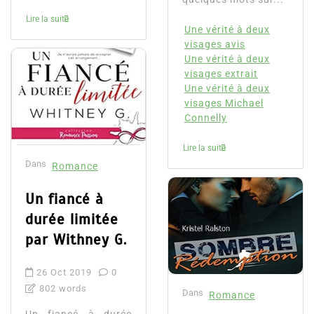
Lire la suite
Une vérité à deux
visages avis
Une vérité à deux
visages extrait
Une vérité à deux
visages Michael
Connelly
Lire la suite
Dans
Romance
Un fiancé à
durée limitée
par Withney G.
26 Oct 2019
0
802 words
Dans
Romance