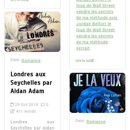
loup de Wall Street
vendre les secrets
de ma méthode avis
Jordan Belfort le
loup de Wall Street
vendre les secrets
de ma méthode
extrait
Dans
Romance
Lire la suite
Londres aux
Seychelles par
Aidan Adam
29 Oct 2019
0
411 words
Dans
Romance
Londres aux
Seychelles par Aidan