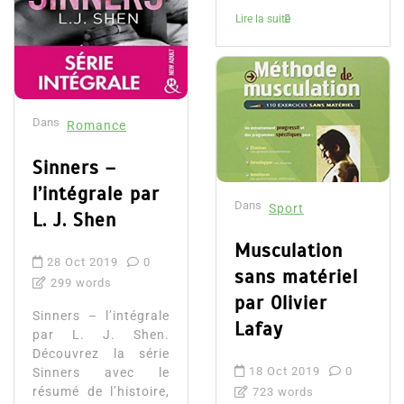
Lire la suite
Dans
Romance
Sinners –
l’intégrale par
Dans
Sport
L. J. Shen
Musculation
28 Oct 2019
0
sans matériel
299 words
par Olivier
Sinners – l’intégrale
Lafay
par L. J. Shen.
Découvrez la série
18 Oct 2019
0
Sinners avec le
résumé de l’histoire,
723 words