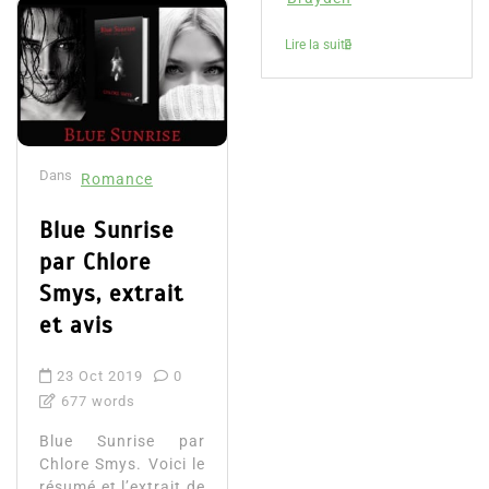
Lire la suite
Dans
Romance
Blue Sunrise
par Chlore
Smys, extrait
et avis
23 Oct 2019
0
677 words
Blue Sunrise par
Chlore Smys. Voici le
résumé et l’extrait de