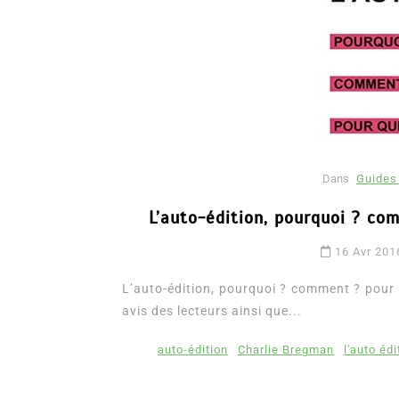
Dans
Guides 
L’auto-édition, pourquoi ? co
Dans
Romance
16 Avr 201
Romances – l’actualité : 
2026
L’auto-édition, pourquoi ? comment ? pour q
avis des lecteurs ainsi que...
6 Juil 2026
0
3 052 words
littérature sentimentale
romance
auto-édition
Charlie Bregman
l'auto éd