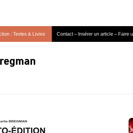
tion : Textes & Livres
Contact – Insérer un article – Faire 
Bregman