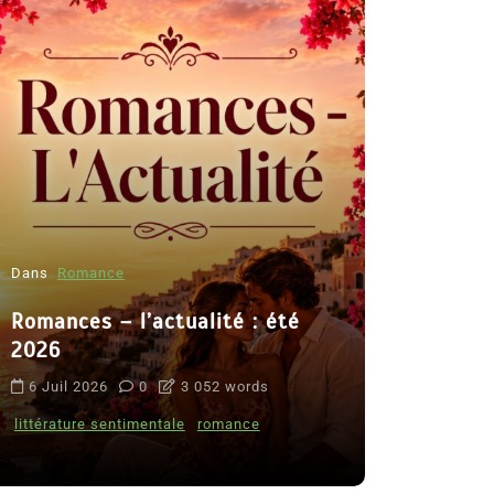
Dans
Romance
Romances – l’actualité : été
Dans
Thriller
2026
Le coupab
6 Juil 2026
0
3 052 words
de Clara 
littérature sentimentale
romance
8 Juil 2026