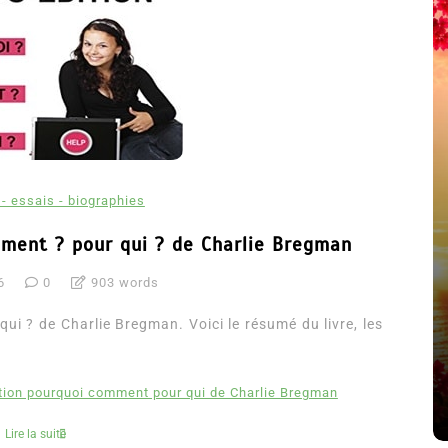
- essais - biographies
mment ? pour qui ? de Charlie Bregman
6
0
903 words
été
Dans
Thriller
ui ? de Charlie Bregman. Voici le résumé du livre, les
Le coupable n’est pas Camille
de Clara Delcourt
ition pourquoi comment pour qui de Charlie Bregman
8 Juil 2026
0
4 779 words
Lire la suite