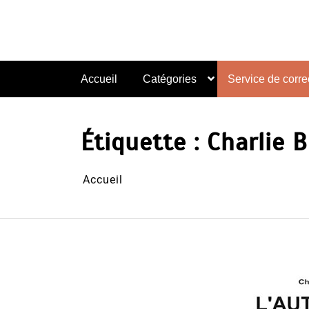
Aller
au
contenu
Accueil
Catégories
Service de correc
Étiquette :
Charlie 
Accueil