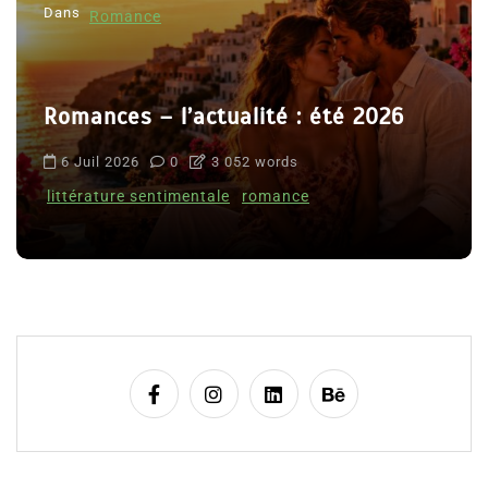
Dans
Romance
Romances – l’actualité : été 2026
6 Juil 2026
0
3 052 words
littérature sentimentale
romance