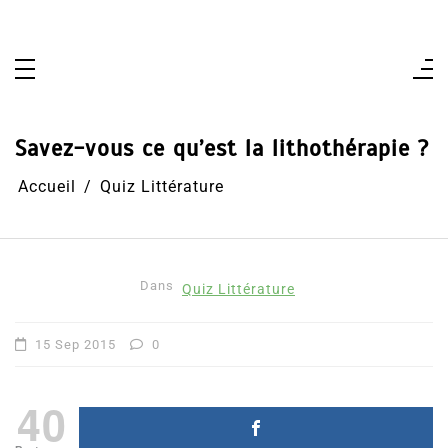
Aller
au
contenu
Savez-vous ce qu’est la lithothérapie ?
Accueil
Quiz Littérature
Dans
Quiz Littérature
15 Sep 2015
0
40