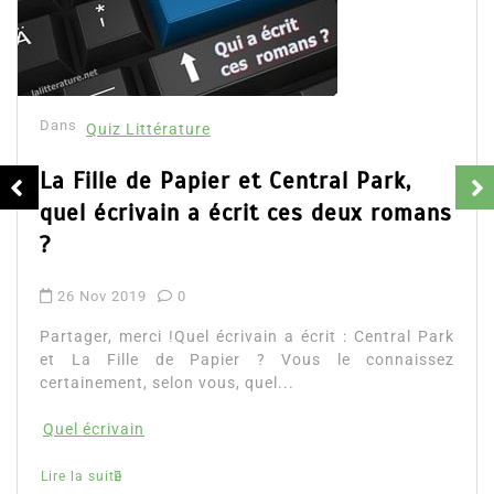
Dans
Quiz Littérature
La Fille de Papier et Central Park,
quel écrivain a écrit ces deux romans
?
26 Nov 2019
0
Partager, merci !Quel écrivain a écrit : Central Park
et La Fille de Papier ? Vous le connaissez
certainement, selon vous, quel...
Quel écrivain
Lire la suite