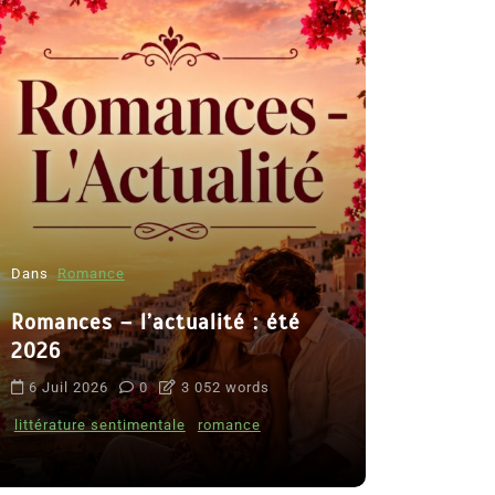
Dans
Romance
Romances – l’actualité : été
Dans
Thriller
2026
Le coupab
6 Juil 2026
0
3 052 words
de Clara 
littérature sentimentale
romance
8 Juil 2026