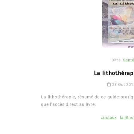
Dans
Santé
La lithothérap
Dans
Romance
23 Oct 201
Romances – l’actualité : 
2026
La lithothérapie, résumé de ce guide pratiq
que l’accès direct au livre.
6 Juil 2026
0
3 052 words
littérature sentimentale
romance
cristaux
la lith