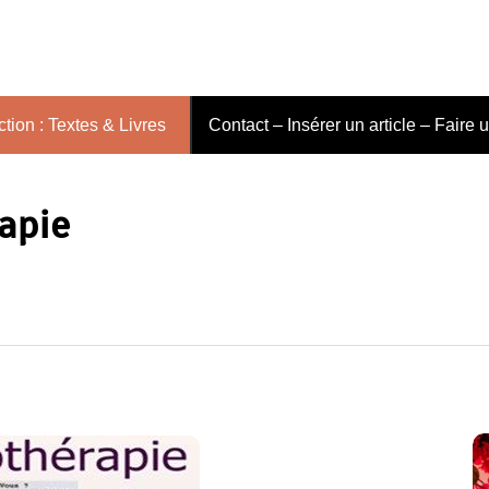
tion : Textes & Livres
Contact – Insérer un article – Faire 
apie