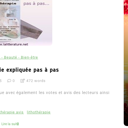
 - Beauté - Bien-être
ie expliquée pas à pas
5
0
472 words
été
Dans
Thriller
ue avec également les votes et avis des lecteurs ainsi
Le coupable n’est pas Camille
de Clara Delcourt
othérapie avis
lithothérapie
8 Juil 2026
0
4 779 words
Lire la suite