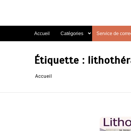
Aller
au
contenu
Accueil
Catégories
Service de correc
Étiquette :
lithothér
Accueil