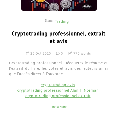
Dans
Trading
Cryptotrading professionnel, extrait
et avis
25 Oct 2020
0
775 words
Cryptotrading professionnel. Découvrez le résumé et
l’extrait du livre, les votes et avis des lecteurs ainsi
que l’accès direct à l’ouvrage.
cryptotrading avis
cryptotrading professionnel Alan T. Norman
cryptotrading professionnel extrait
Lire la suite