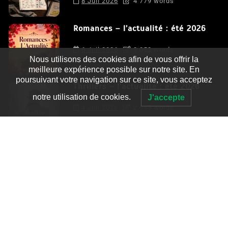
8 Juil 2026
4 779 words
Romances – l’actualité : été 2026
6 Juil 2026
3 052 words
Nous utilisons des cookies afin de vous offrir la
meilleure expérience possible sur notre site. En
poursuivant votre navigation sur ce site, vous acceptez
Thrillers – l’actualité : été 2026
notre utilisation de cookies.
J'accepte
4 Juil 2026
2 995 words
Le coupable n’est pas Camille de
Clara Delcourt
0
4 779 words
Romances – l’actualité : été 2026