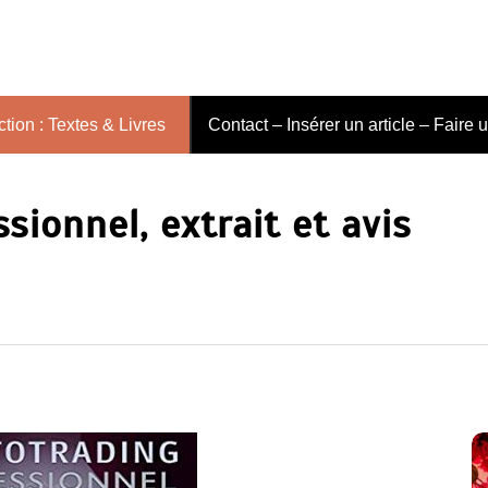
tion : Textes & Livres
Contact – Insérer un article – Faire 
sionnel, extrait et avis