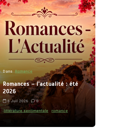
Dans
Romance
Romances – l’actualité : été
Dans
Thriller
2026
Le coupab
6 Juil 2026
0
de Clara 
littérature sentimentale
romance
8 Juil 2026