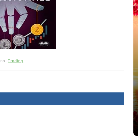
ans
Trading
été
Dans
Thriller
Le coupable n’est pas Camille
de Clara Delcourt
8 Juil 2026
0