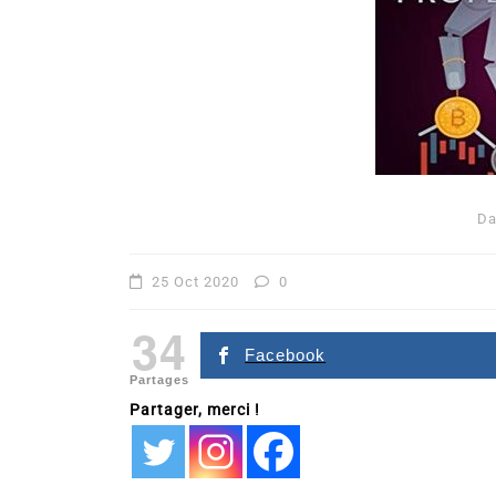
D
Dans
Romance
25 Oct 2020
0
Romances – l’actualité : 
34
2026
Facebook
Partages
6 Juil 2026
0
Partager, merci !
littérature sentimentale
romance