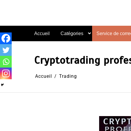
Aller
au
contenu
Accueil
Catégories
Service de correc
Cryptotrading profes
Accueil
Trading