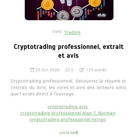
Dans
Trading
Cryptotrading professionnel, extrait
et avis
25 Oct 2020
0
775 words
Cryptotrading professionnel. Découvrez le résumé et
l’extrait du livre, les votes et avis des lecteurs ainsi
que l’accès direct à l’ouvrage.
cryptotrading avis
cryptotrading professionnel Alan T. Norman
cryptotrading professionnel extrait
Lire la suite