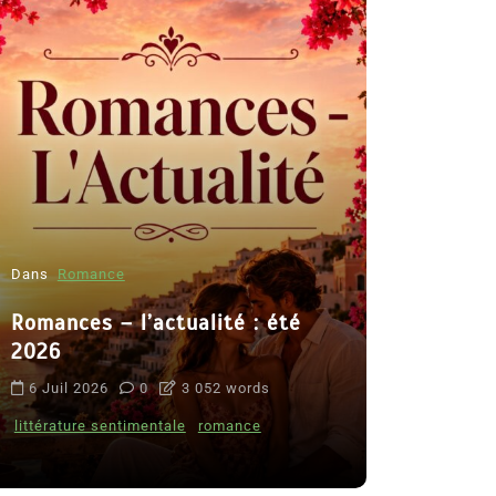
Dans
Romance
Romances – l’actualité : été
Dans
Thriller
2026
Le coupab
6 Juil 2026
0
3 052 words
de Clara 
littérature sentimentale
romance
8 Juil 2026