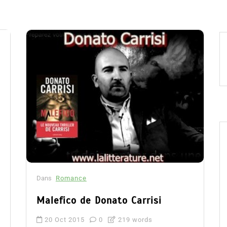
Dans
Romance
Malefico de Donato Carrisi
20 Oct 2015
0
219 words