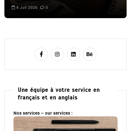
l
8 Juil 2026
0
e
Une équipe à votre service en
français et en anglais
Nos services – our services :