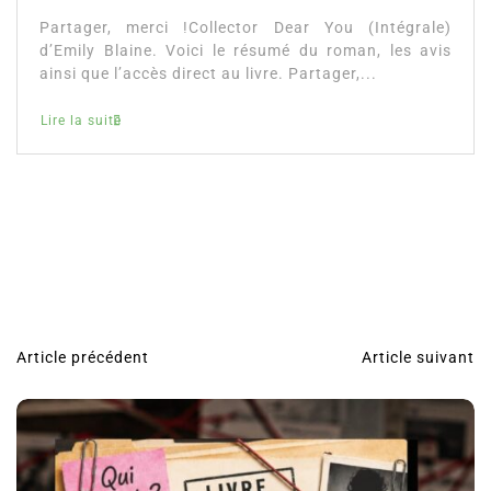
Partager, merci !Collector Dear You (Intégrale)
d’Emily Blaine. Voici le résumé du roman, les avis
ainsi que l’accès direct au livre. Partager,...
Lire la suite
Article précédent
Article suivant
N
a
v
i