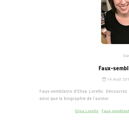
Da
Faux-sembla
Dans
Romance
14 Août 20
Romances – l’actualité : 
2026
Faux-semblants d’Elisa Lorello. Découvrez l
ainsi que la biographie de l’auteur.
6 Juil 2026
0
3 052 words
littérature sentimentale
romance
Elisa Lorello
Faux-semblant