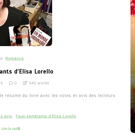
ns
Romance
nts d’Elisa Lorello
16
0
345 words
été
Dans
Thriller
e résumé du livre avec les votes et avis des lecteurs
Le coupable n’est pas Camille
de Clara Delcourt
s avis
Faux-semblants d'Elisa Lorello
8 Juil 2026
0
4 779 words
Lire la suite