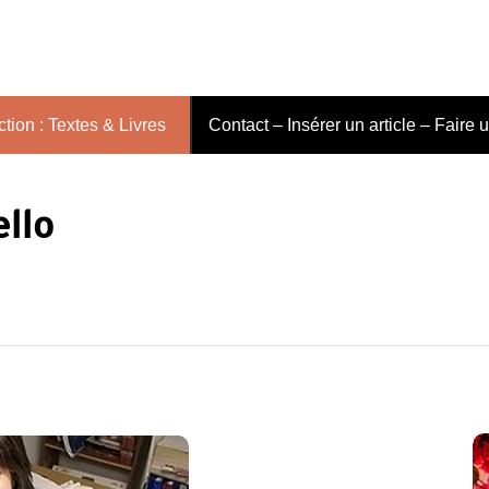
tion : Textes & Livres
Contact – Insérer un article – Faire 
ello