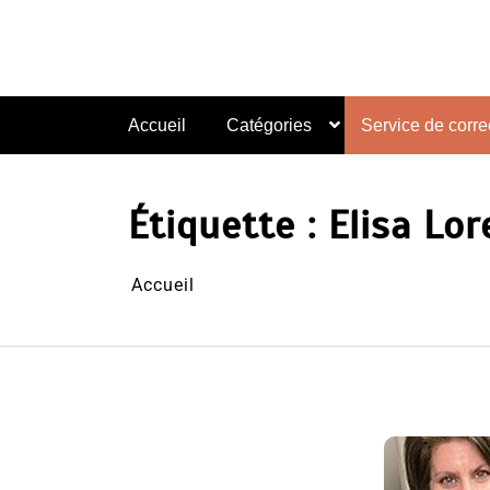
Aller
au
contenu
Accueil
Catégories
Service de correc
Étiquette :
Elisa Lor
Accueil