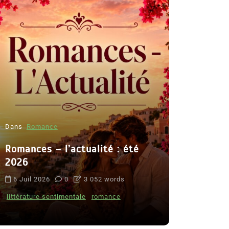
Dans
Romance
Romances – l’actualité : été
Dans
Thriller
2026
Le coupab
6 Juil 2026
0
3 052 words
de Clara 
littérature sentimentale
romance
8 Juil 2026