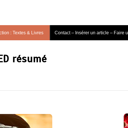
tion : Textes & Livres
Contact – Insérer un article – Faire 
ED résumé