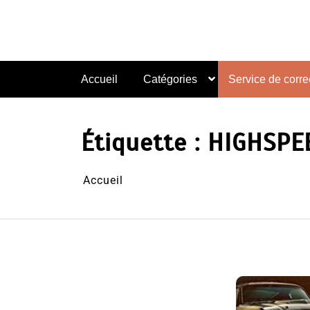
Aller
au
contenu
Accueil
Catégories
Service de correc
Étiquette :
HIGHSPE
Accueil