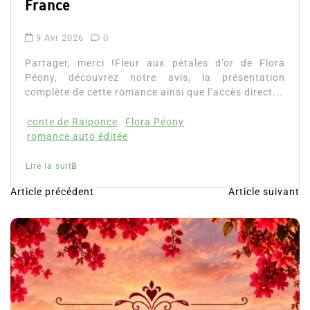
Lire la suite
!Fleur aux pétales d’or de Flora
z notre avis, la présentation
romance ainsi que l’accès direct...
e
Flora Péony
tée
Article précédent
Article suivant
N
a
v
i
g
a