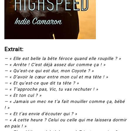
Extrait:
— « Elle est belle la bête féroce quand elle roupille ? »
— « Arrête ! C’est déjà assez dur comme ça ! »
— « Qu’est-ce qui est dur, mon Coyote ? »
— « D’avoir le cœur entre mon cul et ma tête ! »
— « Et qu’est-ce que dit ta tête ? »
— « T’approche pas, Vic, tu vas rechuter ! »
— « Et ton cul ? »
— « Jamais un mec ne t’a fait mouiller comme ça, bébé
! »
— « Et t’as envie d’écouter qui ? »
— « A cette heure ? Celui ou celle qui me laissera dormir
en paix ! »