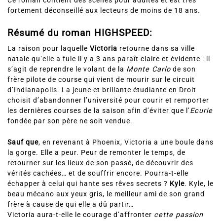
Ce roman contient des scènes pour adultes et est très
fortement déconseillé aux lecteurs de moins de 18 ans.
Résumé du roman HIGHSPEED:
La raison pour laquelle
Victoria
retourne dans sa ville
natale qu’elle a fuie il y a 3 ans paraît claire et évidente : il
s’agit de reprendre le volant de la
Monte Carlo
de son
frère pilote de course qui vient de mourir sur le circuit
d’Indianapolis. La jeune et brillante étudiante en Droit
choisit d’abandonner l’université pour courir et remporter
les dernières courses de la saison afin d’éviter que l’
Ecurie
fondée par son père ne soit vendue.
Sauf que
, en revenant à Phoenix, Victoria a une boule dans
la gorge. Elle a peur. Peur de remonter le temps, de
retourner sur les lieux de son passé, de découvrir des
vérités cachées… et de souffrir encore. Pourra-t-elle
échapper à celui qui hante ses rêves secrets ?
Kyle
. Kyle, le
beau mécano aux yeux gris, le meilleur ami de son grand
frère à cause de qui elle a dû partir…
Victoria aura-t-elle le courage d’affronter
cette passion