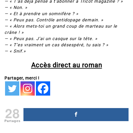
— « T’as déjà pensé à t’abonner à Tricot magazine ? »
— « Non. »
— « Et à prendre un somnifère ? »
— « Peux pas. Contrôle antidopage demain. »
— « Alors mets-toi un grand coup de marteau sur le
crâne ! »
— « Peux pas. J’ai un casque sur la tête. »
— « T’es vraiment un cas désespéré, tu sais ? »
— « Snif.»
Accès direct au roman
Partager, merci !
28
Partages