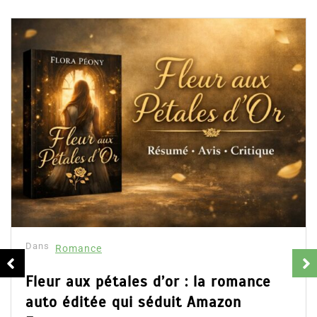
Dans
Romance
Collector Dea
résumé et av
16 Fév 2025
Partager, merci 
d’Emily Blaine. V
ales d’or : la romance
ainsi que l’accès d
qui séduit Amazon