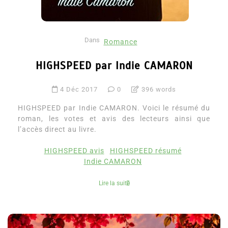
Dans
Romance
HIGHSPEED par Indie CAMARON
4 Déc 2017
0
396 words
HIGHSPEED par Indie CAMARON. Voici le résumé du
roman, les votes et avis des lecteurs ainsi que
l’accès direct au livre.
HIGHSPEED avis
HIGHSPEED résumé
Indie CAMARON
Lire la suite