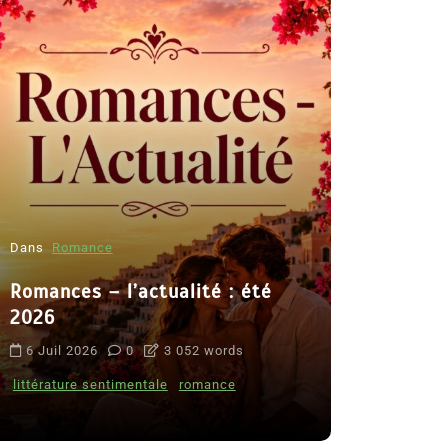
Dans
Romance
Romances – l’actualité : été
Dans
Thriller
2026
Le coupab
6 Juil 2026
0
3 052 words
de Clara 
littérature sentimentale
romance
8 Juil 2026