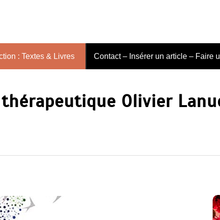
tion : Textes & Livres
Contact – Insérer un article – Faire 
thérapeutique Olivier Lanu