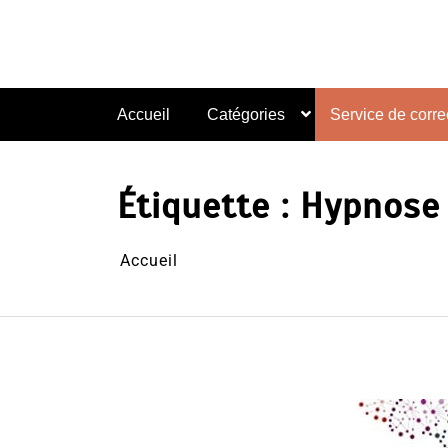
Aller
au
contenu
Accueil
Catégories
Service de correc
Étiquette :
Hypnose 
Accueil