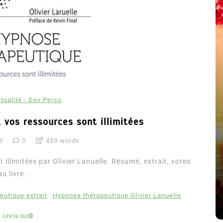
itualité - Dev Perso
 vos ressources sont illimitées
9
0
459 words
été
Dans
Thriller
illimitées par Olivier Lanuelle. Résumé, extrait, votes
Le coupable n’est pas Camille
au livre.
de Clara Delcourt
utique extrait
Hypnose thérapeutique Olivier Lanuelle
8 Juil 2026
0
4 779 words
Lire la suite