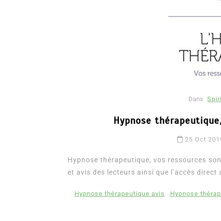
Dans
Spir
Hypnose thérapeutique,
Dans
Romance
25 Oct 201
Romances – l’actualité : 
2026
Hypnose thérapeutique, vos ressources sont 
et avis des lecteurs ainsi que l’accès direct 
6 Juil 2026
0
3 052 words
littérature sentimentale
romance
Hypnose thérapeutique avis
Hypnose thérape