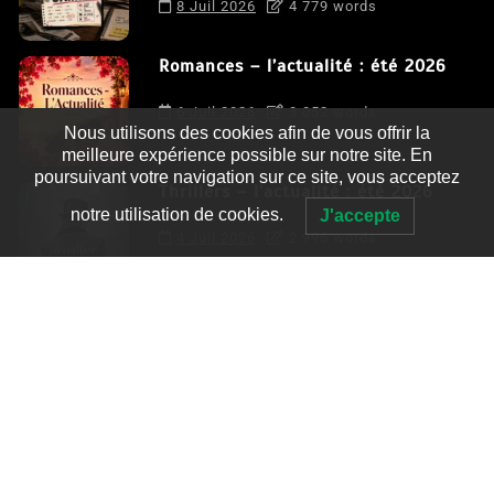
8 Juil 2026
4 779 words
Romances – l’actualité : été 2026
6 Juil 2026
3 052 words
Nous utilisons des cookies afin de vous offrir la
meilleure expérience possible sur notre site. En
poursuivant votre navigation sur ce site, vous acceptez
Thrillers – l’actualité : été 2026
notre utilisation de cookies.
J'accepte
4 Juil 2026
2 995 words
Le coupable n’est pas Camille de
Clara Delcourt
0
4 779 words
Romances – l’actualité : été 2026