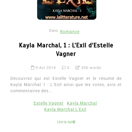
Dans
Romance
Kayla Marchal, 1 : L’Exil d’Estelle
Vagner
9 Avr 2016
0
306 words
Découvrez qui est Estelle Vagner et le résumé de
Kayla Marchal 1 : L’Exil ainsi que les votes, avis et
commentaires des...
Estelle Vagner
Kayla Marchal
Kayla Marchal L'Exil
Lire la suite