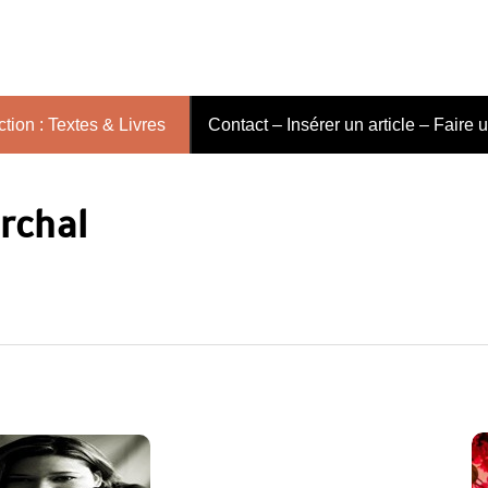
tion : Textes & Livres
Contact – Insérer un article – Faire 
rchal