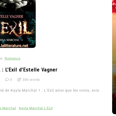
ns
Romance
 : L’Exil d’Estelle Vagner
été
Dans
Thriller
6
0
306 words
Le coupable n’est pas Camille
é de Kayla Marchal 1 : L’Exil ainsi que les votes, avis
de Clara Delcourt
8 Juil 2026
0
4 779 words
a Marchal
Kayla Marchal L'Exil