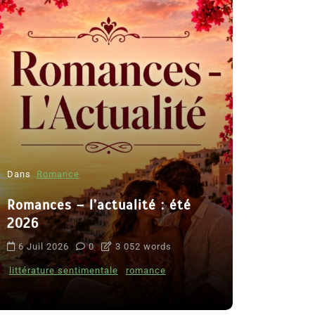
Dans
Romance
Romances – l’actualité : été
Dans
Thriller
2026
Le coupab
6 Juil 2026
0
3 052 words
de Clara 
littérature sentimentale
romance
8 Juil 2026