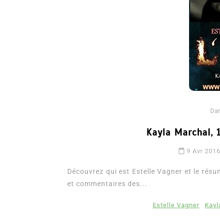
Da
Dans
Romance
Kayla Marchal, 1
Romances – l’actualité : 
9 Avr 201
2026
Découvrez qui est Estelle Vagner et le résum
6 Juil 2026
0
3 052 words
et commentaires des...
littérature sentimentale
romance
Estelle Vagner
Kayl