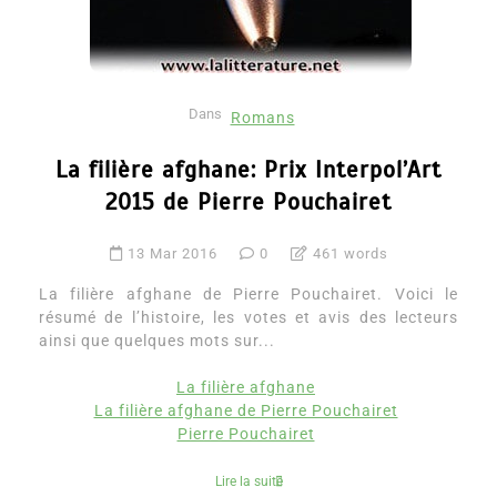
Dans
Romans
La filière afghane: Prix Interpol’Art
2015 de Pierre Pouchairet
13 Mar 2016
0
461 words
La filière afghane de Pierre Pouchairet. Voici le
résumé de l’histoire, les votes et avis des lecteurs
ainsi que quelques mots sur...
La filière afghane
La filière afghane de Pierre Pouchairet
Pierre Pouchairet
Lire la suite