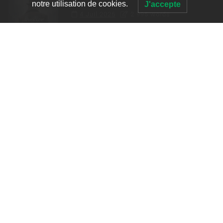
notre utilisation de cookies.
J'accepte
4 Juil 2026
2 995 words
Le coupable n’est pas Camille de
Clara Delcourt
0
4 779 words
Romances – l’actualité : été 2026
0
3 052 words
Thrillers – l’actualité : été 2026
0
2 995 words