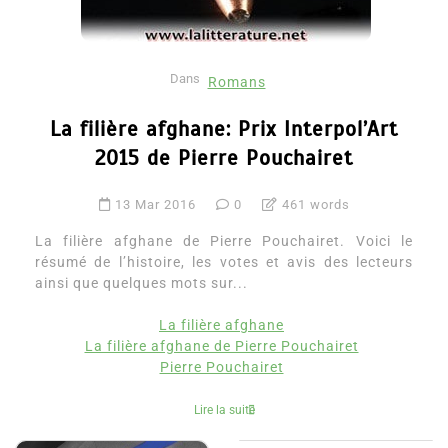
Dans
Romans
La filière afghane: Prix Interpol’Art
2015 de Pierre Pouchairet
13 Mar 2016
0
461 words
La filière afghane de Pierre Pouchairet. Voici le
résumé de l’histoire, les votes et avis des lecteurs
ainsi que quelques mots sur...
La filière afghane
La filière afghane de Pierre Pouchairet
Pierre Pouchairet
Lire la suite