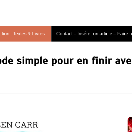
tion : Textes & Livres
Contact – Insérer un article – Faire 
e simple pour en finir avec