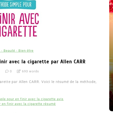
 - Beauté - Bien-être
nir avec la cigarette par Allen CARR
8
0
693 words
été
Dans
Thriller
arette par Allen CARR. Voici le résumé de la méthode,
Le coupable n’est pas Camille
de Clara Delcourt
le pour en finir avec la cigarette avis
8 Juil 2026
0
4 779 words
en finir avec la cigarette résumé