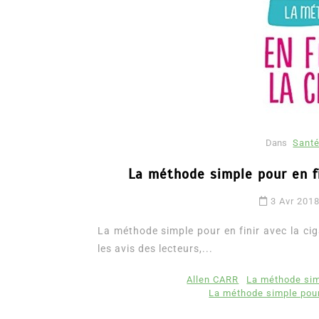
Dans
Santé
La méthode simple pour en fi
Dans
Romance
3 Avr 201
Romances – l’actualité : 
2026
La méthode simple pour en finir avec la cig
les avis des lecteurs,...
6 Juil 2026
0
3 052 words
littérature sentimentale
romance
Allen CARR
La méthode simp
La méthode simple pour 