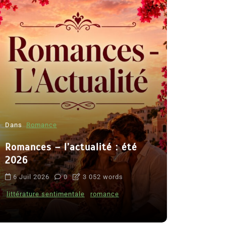
Dans
Romance
Romances – l’actualité : été
Dans
Thriller
2026
Le coupab
6 Juil 2026
0
3 052 words
de Clara 
littérature sentimentale
romance
8 Juil 2026