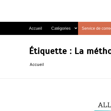
Aller
au
contenu
Accueil
Catégories
Service de correc
Étiquette :
La méthod
Accueil