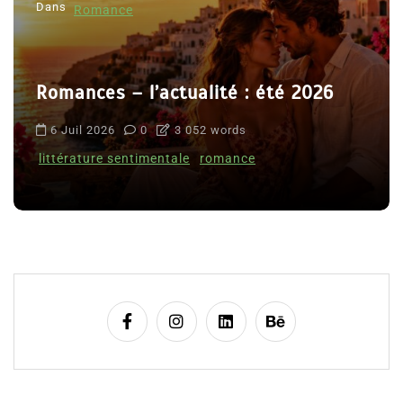
Dans
Romance
Romances – l’actualité : été 2026
6 Juil 2026
0
3 052 words
littérature sentimentale
romance