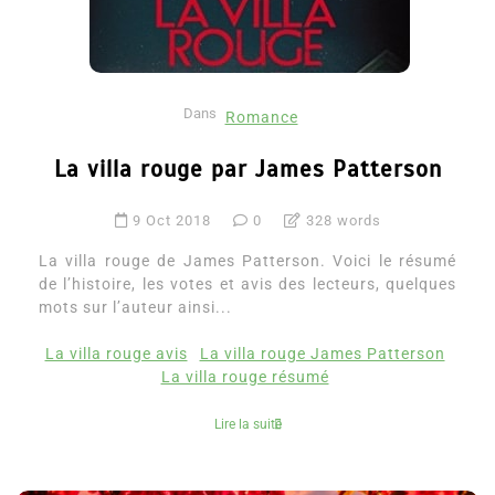
Dans
Romance
La villa rouge par James Patterson
9 Oct 2018
0
328 words
La villa rouge de James Patterson. Voici le résumé
de l’histoire, les votes et avis des lecteurs, quelques
mots sur l’auteur ainsi...
La villa rouge avis
La villa rouge James Patterson
La villa rouge résumé
Lire la suite