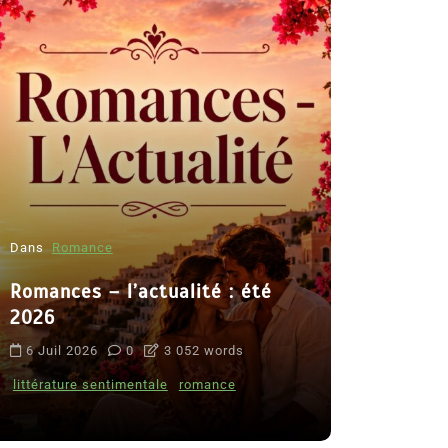
Dans
Romance
Romances – l’actualité : été
Dans
Thriller
2026
Le coupab
6 Juil 2026
0
3 052 words
de Clara 
littérature sentimentale
romance
8 Juil 2026