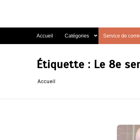
Aller
au
contenu
Accueil
Catégories
Service de correc
Étiquette :
Le 8e sen
Accueil