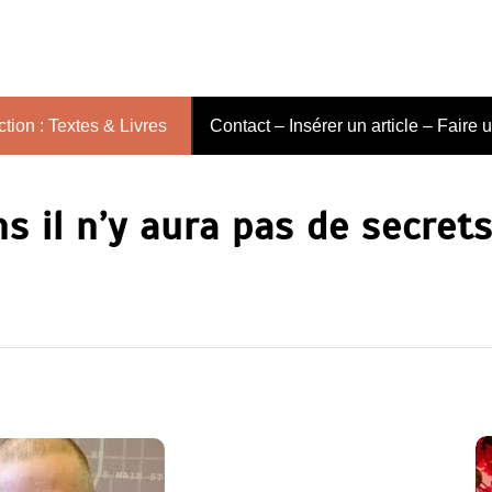
tion : Textes & Livres
Contact – Insérer un article – Faire 
s il n’y aura pas de secret