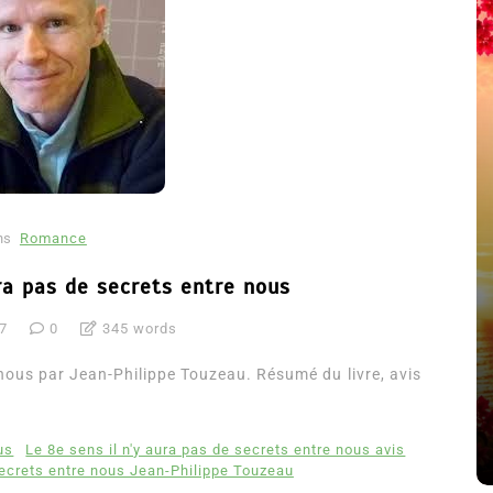
ns
Romance
ura pas de secrets entre nous
été
17
0
345 words
Dans
Thriller
Le coupable n’est pas Camille
e nous par Jean-Philippe Touzeau. Résumé du livre, avis
de Clara Delcourt
8 Juil 2026
0
4 779 words
us
Le 8e sens il n'y aura pas de secrets entre nous avis
 secrets entre nous Jean-Philippe Touzeau