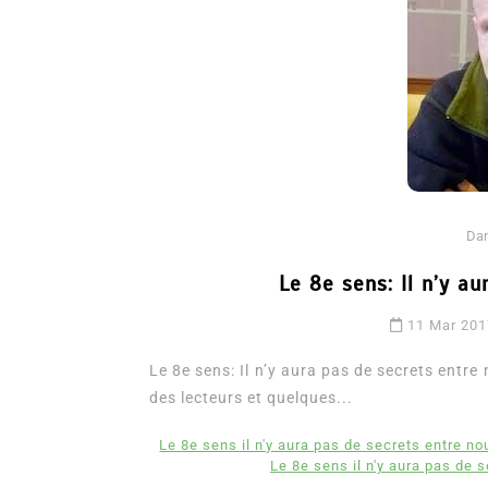
Da
Dans
Romance
Le 8e sens: Il n’y a
Romances – l’actualité : 
11 Mar 20
2026
Le 8e sens: Il n’y aura pas de secrets entr
6 Juil 2026
0
3 052 words
des lecteurs et quelques...
littérature sentimentale
romance
Le 8e sens il n'y aura pas de secrets entre no
Le 8e sens il n'y aura pas de