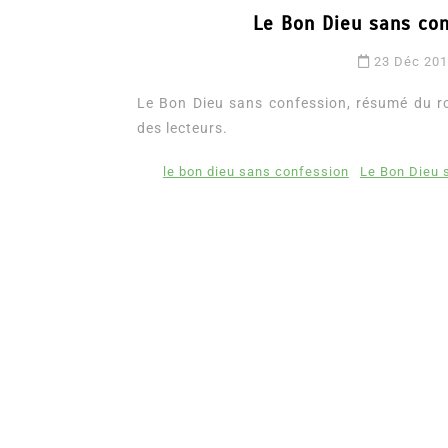
Le Bon Dieu sans con
23 Déc 20
Le Bon Dieu sans confession, résumé du ro
des lecteurs.
le bon dieu sans confession
Le Bon Dieu 
Dans
Romance
Romances – l’actualité : 
2026
6 Juil 2026
0
3 052 words
littérature sentimentale
romance