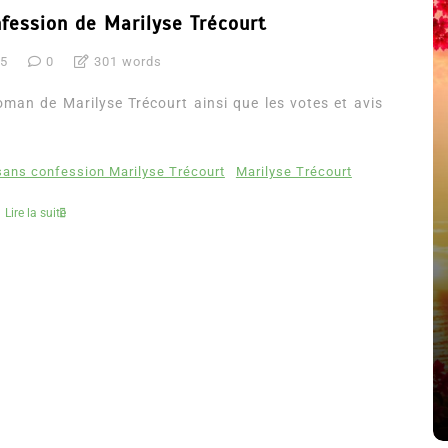
fession de Marilyse Trécourt
15
0
301 words
man de Marilyse Trécourt ainsi que les votes et avis
sans confession Marilyse Trécourt
Marilyse Trécourt
Lire la suite
été
Dans
Thriller
Le coupable n’est pas Camille
de Clara Delcourt
8 Juil 2026
0
4 779 words