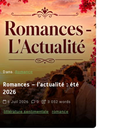
Dans
Romance
Romances – l’actualité : été
Dans
Thriller
2026
Le coupab
6 Juil 2026
0
3 052 words
de Clara 
littérature sentimentale
romance
8 Juil 2026