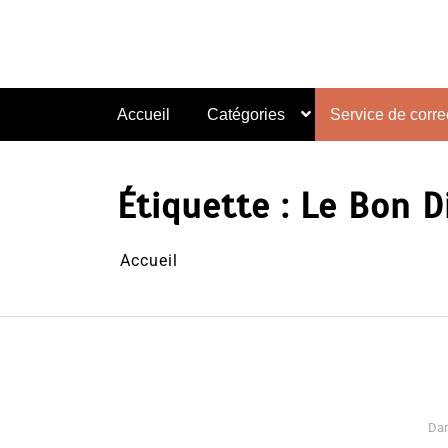
Aller
au
contenu
Accueil
Catégories
Service de correc
Étiquette :
Le Bon D
Accueil
Da