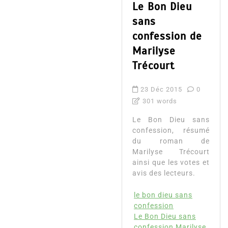
Le Bon Dieu
sans
confession de
Marilyse
Trécourt
23 Déc 2015
0
301 words
Le Bon Dieu sans
confession, résumé
du roman de
Marilyse Trécourt
ainsi que les votes et
avis des lecteurs.
le bon dieu sans
confession
Le Bon Dieu sans
confession Marilyse