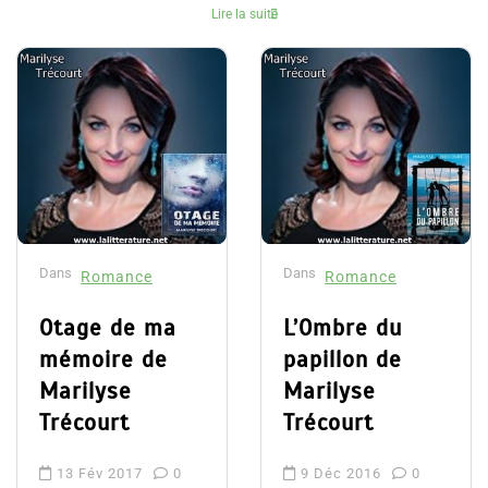
Lire la suite
Dans
Dans
Romance
Romance
Otage de ma
L’Ombre du
mémoire de
papillon de
Marilyse
Marilyse
Trécourt
Trécourt
13 Fév 2017
0
9 Déc 2016
0