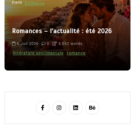
Dans
Romance
Romances – l’actualité : été 2026
6 Juil 2026
0
3 052 words
littérature sentimentale
romance