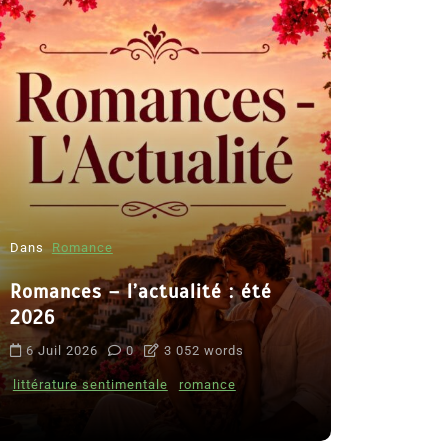
Dans
Romance
Romances – l’actualité : été
Dans
Thriller
2026
Le coupab
6 Juil 2026
0
3 052 words
de Clara 
littérature sentimentale
romance
8 Juil 2026