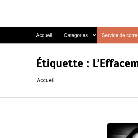
Aller
au
contenu
Accueil
Catégories
Service de correc
Étiquette :
L’Efface
Accueil