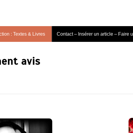
tion : Textes & Livres
Contact – Insérer un article – Faire 
ment avis