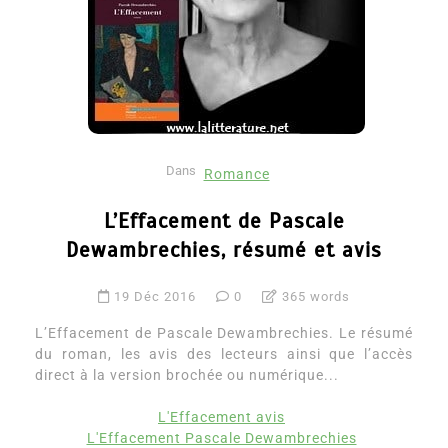
Dans
Romance
L’Effacement de Pascale
Dewambrechies, résumé et avis
19 Déc 2016
0
365 words
L’Effacement de Pascale Dewambrechies. Le résumé
du roman, les avis des lecteurs ainsi que l’accès
direct à la version brochée ou numérique...
L'Effacement avis
L'Effacement Pascale Dewambrechies