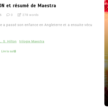
LTON et résumé de Maestra
16
0
278 words
le a passé son enfance en Angleterre et a ensuite vécu
L. S. Hilton
trilogie Maestra
Lire la suite
été
Dans
Thriller
Le coupable n’est pas Camille
de Clara Delcourt
8 Juil 2026
0
4 779 words