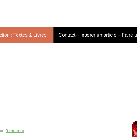
tion : Textes & Livres
Contact – Insérer un article – Faire 
ns
Romance