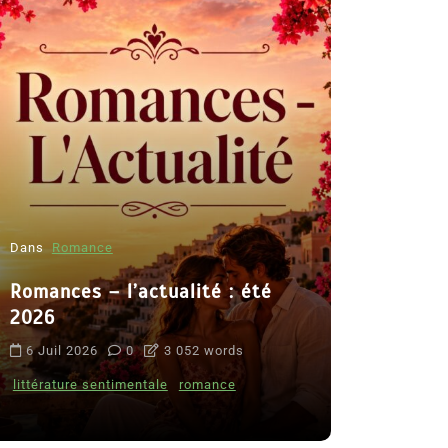
Dans
Romance
Romances – l’actualité : été
Dans
Thriller
2026
Le coupab
6 Juil 2026
0
3 052 words
de Clara 
littérature sentimentale
romance
8 Juil 2026