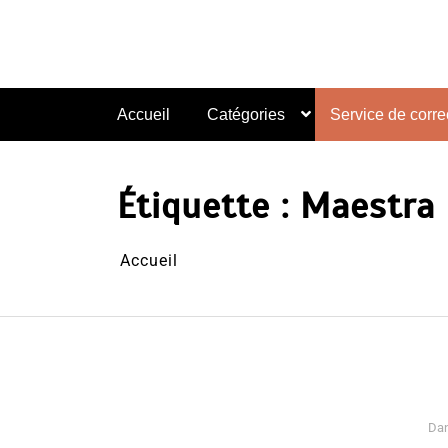
Aller
au
contenu
Accueil
Catégories
Service de correc
Étiquette :
Maestra
Accueil
Da