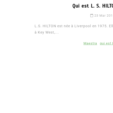
Qui est L. S. HI
23 Mar 20
L.S. HILTON est née à Liverpool en 1975. El
à Key West,...
Maestra
qui est 
Dans
Romance
Romances – l’actualité : 
2026
6 Juil 2026
0
3 052 words
littérature sentimentale
romance