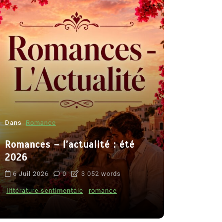
Dans
Romance
Romances – l’actualité : été
Dans
Thriller
2026
Le coupab
6 Juil 2026
0
3 052 words
de Clara 
littérature sentimentale
romance
8 Juil 2026