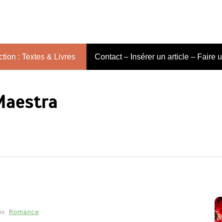
tion : Textes & Livres
Contact – Insérer un article – Faire 
 Maestra
ns
Romance