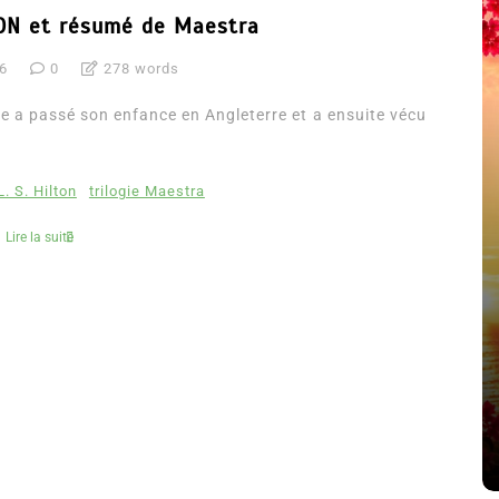
LTON et résumé de Maestra
16
0
278 words
le a passé son enfance en Angleterre et a ensuite vécu
L. S. Hilton
trilogie Maestra
Lire la suite
été
Dans
Thriller
Le coupable n’est pas Camille
de Clara Delcourt
8 Juil 2026
0
4 779 words