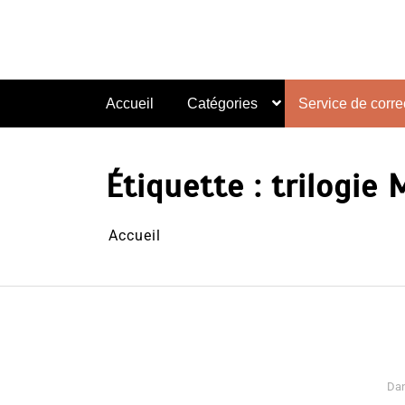
Aller
au
contenu
Accueil
Catégories
Service de correc
Étiquette :
trilogie
Accueil
Da