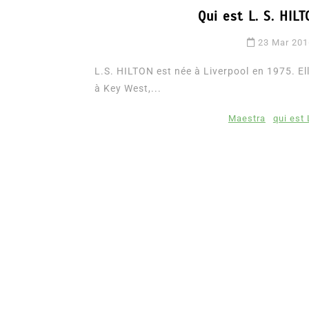
Qui est L. S. HI
23 Mar 20
L.S. HILTON est née à Liverpool en 1975. El
à Key West,...
Maestra
qui est 
Dans
Romance
Romances – l’actualité : 
2026
6 Juil 2026
0
3 052 words
littérature sentimentale
romance