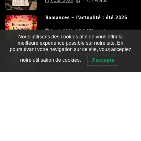
8 Juil 2026
4 779 words
Romances – l’actualité : été 2026
6 Juil 2026
3 052 words
Nous utilisons des cookies afin de vous offrir la
meilleure expérience possible sur notre site. En
poursuivant votre navigation sur ce site, vous acceptez
Thrillers – l’actualité : été 2026
notre utilisation de cookies.
J'accepte
4 Juil 2026
2 995 words
Le coupable n’est pas Camille de
Clara Delcourt
0
4 779 words
Romances – l’actualité : été 2026