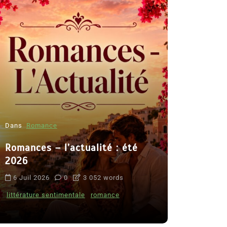
Dans
Romance
Romances – l’actualité : été
Dans
Thriller
2026
Le coupab
6 Juil 2026
0
3 052 words
de Clara 
littérature sentimentale
romance
8 Juil 2026