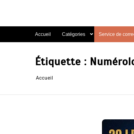
Aller
au
contenu
Accueil
Catégories
Service de correc
Étiquette :
Numérolo
Accueil