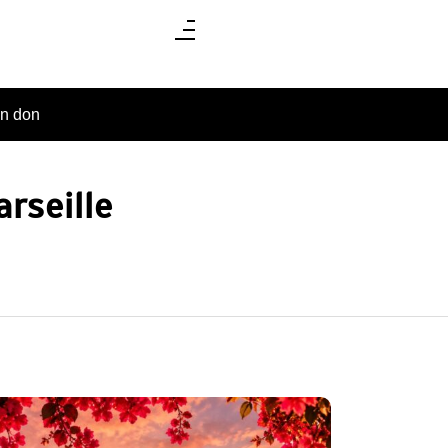
un don
rseille