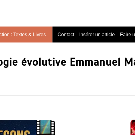
tion : Textes & Livres
Contact – Insérer un article – Faire 
gie évolutive Emmanuel Ma