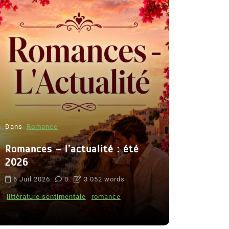
Dans
Romance
Romances – l’actualité : été
Dans
Thriller
2026
Le coupab
6 Juil 2026
0
3 052 words
de Clara 
littérature sentimentale
romance
8 Juil 2026