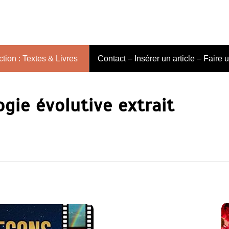
tion : Textes & Livres
Contact – Insérer un article – Faire 
gie évolutive extrait